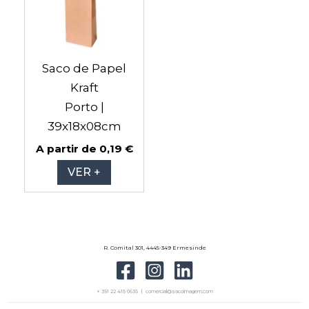
multiple
variants.
The
options
Saco de Papel
may
Kraft
be
Porto |
chosen
39x18x08cm
on
A partir de
0,19
€
the
VER +
product
page
R. Comital 301, 4445-349 Ermesinde
+ 351 22 415 0635 | comercial@sacoimagem.com