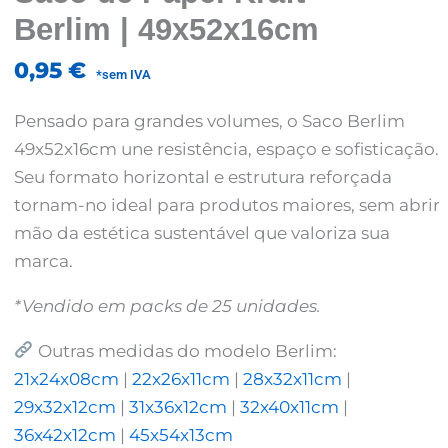
Berlim | 49x52x16cm
0,95
€
*sem IVA
Pensado para grandes volumes, o Saco Berlim
49x52x16cm une resistência, espaço e sofisticação.
Seu formato horizontal e estrutura reforçada
tornam-no ideal para produtos maiores, sem abrir
mão da estética sustentável que valoriza sua
marca.
*Vendido em packs de 25 unidades.
Outras medidas do modelo Berlim:
21x24x08cm
|
22x26x11cm
|
28x32x11cm
|
29x32x12cm
|
31x36x12cm
|
32x40x11cm
|
36x42x12cm
|
45x54x13cm