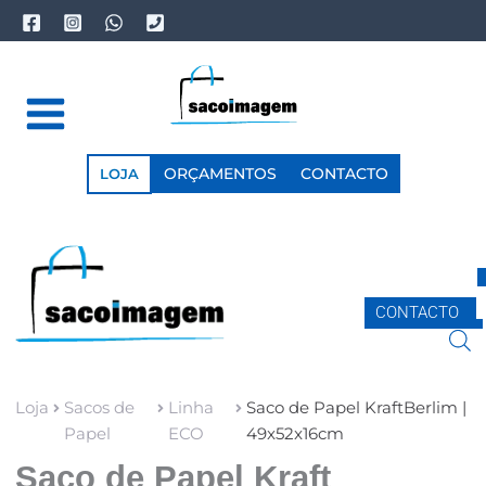
Skip
to
content
ORÇAMENTOS
CONTACTO
LOJA
CONTACTO
Loja
Sacos de
Linha
Saco de Papel KraftBerlim |
Papel
ECO
49x52x16cm
Saco de Papel Kraft