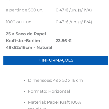
a partir de 500 un.
0,47
€
/un. (s/ IVA)
1000 ou + un.
0,43
€
/un. (s/ IVA)
25
×
Saco de Papel
Kraft<br>Berlim |
23,86
€
49x52x16cm - Natural
+ INFORMAÇÕES
Dimensões: 49 x 52 x 16 cm
Formato: Horizontal
Material: Papel Kraft 100%
reciclável