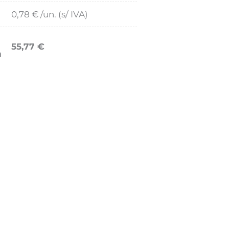
0,78
€
/un. (s/ IVA)
55,77
€
m