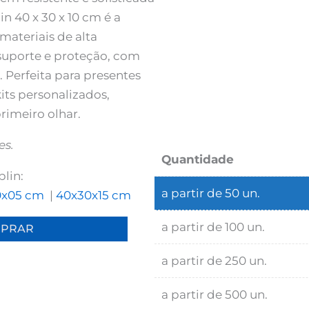
in 40 x 30 x 10 cm é a
materiais de alta
suporte e proteção, com
Perfeita para presentes
its personalizados,
rimeiro olhar.
es.
Quantidade
lin:
a partir de 50 un.
0x05 cm
|
40x30x15 cm
a partir de 100 un.
PRAR
a partir de 250 un.
a partir de 500 un.