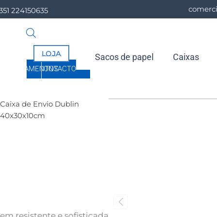
comerc
351 224150635
LOJA
Sacos de papel
Caixas
ORÇAMENTOS
CONTACTO
Caixa de Envio Dublin
40x30x10cm
 resistente e sofisticada