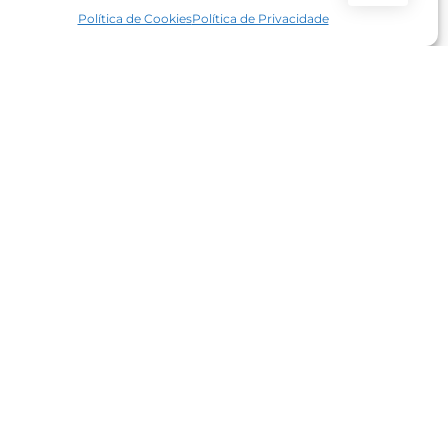
Política de Cookies
Política de Privacidade
Quantidade
de
Caixa
/un.
COMPRAR
IVA
de
Envio
Dublin
40x30x10cm