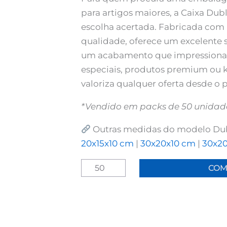
para artigos maiores, a Caixa Dubl
escolha acertada. Fabricada com 
qualidade, oferece um excelente 
um acabamento que impressiona. 
especiais, produtos premium ou k
valoriza qualquer oferta desde o p
*Vendido em packs de 50 unidad
Outras medidas do modelo Dub
20x15x10 cm
|
30x20x10 cm
|
30x2
Quantidade
COM
de
Caixa
de
Envio
Dublin
40x30x10cm