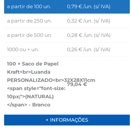
a partir de 100 un.
0,79
€
/un. (s/ IVA)
a partir de 250 un.
0,32
€
/un. (s/ IVA)
a partir de 500 un.
0,28
€
/un. (s/ IVA)
1000 ou + un.
0,26
€
/un. (s/ IVA)
100
×
Saco de Papel
Kraft<br>Luanda
PERSONALIZADO<br>32X28X11cm
79,04
€
<span style="font-size:
10px;">(NATURAL)
</span> - Branco
+ INFORMAÇÕES