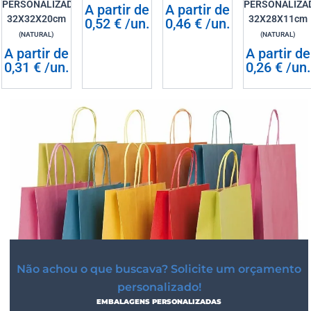
PERSONALIZADO
PERSONALIZA
A partir de
A partir de
32X32X20cm
32X28X11cm
0,52
€
/un.
0,46
€
/un.
(NATURAL)
(NATURAL)
A partir de
A partir de
0,31
€
/un.
0,26
€
/un.
Não achou o que buscava? Solicite um orçamento
personalizado!
EMBALAGENS PERSONALIZADAS