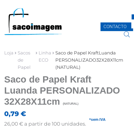
Skip
to
content
CONTACTO
Loja
Sacos
Linha
Saco de Papel KraftLuanda
de
ECO
PERSONALIZADO32X28X11cm
Papel
(NATURAL)
Saco de Papel Kraft
Luanda PERSONALIZADO
32X28X11cm
(NATURAL)
0,79
€
*sem IVA
26,00
€
a partir de 100 unidades.