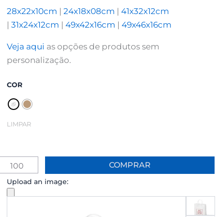
28x22x10cm
|
24x18x08cm
|
41x32x12cm
|
31x24x12cm
|
49x42x16cm
|
49x46x16cm
Veja aqui
as opções de produtos sem
personalização.
Quantid
COR
de
Saco
de
Papel
LIMPAR
KraftLu
PERSON
(NATURA
COMPRAR
Upload an image: